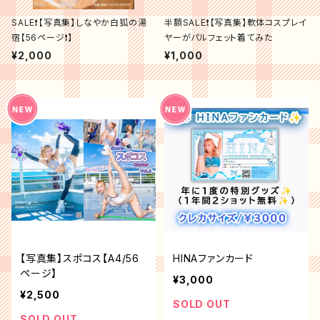
SALE❗️【写真集】しなやか白狐の湯
半額SALE❗️【写真集】軟体コスプレイ
宿【56ページ❗️】
ヤーがパルフェット着てみた
¥2,000
¥1,000
【写真集】スポコス【A4/56
HINAファンカード
ページ】
¥3,000
¥2,500
SOLD OUT
SOLD OUT