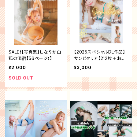
SALE❗️【写真集】しなやか白
【2025スペシャルDL作品】
狐の湯宿【56ページ❗️】
サンビタリア【212枚＋おま
け】
¥2,000
¥3,000
SOLD OUT