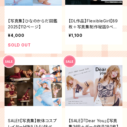
【写真集】ひなのからだ図鑑
【DL作品】FlexibleGirl【89
2025【112ページ】
枚＋写真集制作秘話9ペー
ジ】
¥4,000
¥1,100
SOLD OUT
SALE❗️【写真集】軟体コスプ
【SALE】『Dear You』【写真
レイヤーHINA（A4/48ペー
集36P＋データ作品180枚】