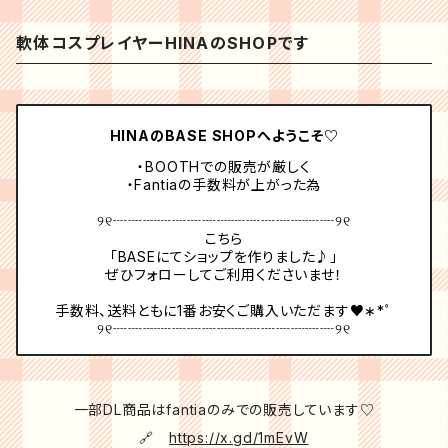
軟体コスプレイヤーHINAのSHOPです
HINAのBASE SHOPへようこそ♡
・BOOTHでの販売が厳しく
・Fantiaの手数料が上がった為
୨୧┈┈┈┈┈┈┈┈┈┈┈┈┈┈┈୨୧
こちら
「BASEにてショップを作りました♪」
ぜひフォローしてご利用くださいませ！
手数料、送料ともに1番お安くご購入いただます♥︎︎∗︎*ﾟ
୨୧┈┈┈┈┈┈┈┈┈┈┈┈┈┈┈୨୧
一部DL商品はfantiaのみでの販売しています♡
🔗
https://x.gd/1mEvW