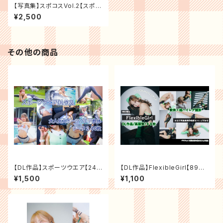
【写真集】スポコスVol.2【スポー
ツ×コスプレ×軟体】
¥2,500
その他の商品
【DL作品】スポーツウエア【240
【DL作品】FlexibleGirl【89枚
枚】
＋写真集制作秘話9ページ】
¥1,500
¥1,100