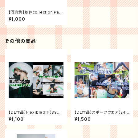
【写真集】軟体collection Pale
Blue
¥1,000
その他の商品
【DL作品】FlexibleGirl【89枚
【DL作品】スポーツウエア【240
＋写真集制作秘話9ページ】
枚】
¥1,100
¥1,500