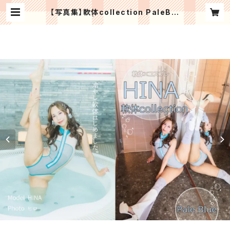
【写真集】軟体collection PaleBlu
e | HINA SHOP