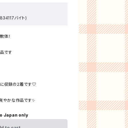
34117バイト)
軟体！
作品です
に収録の２着です♡
爽やかな作品です✨
to Japan only
d to cart