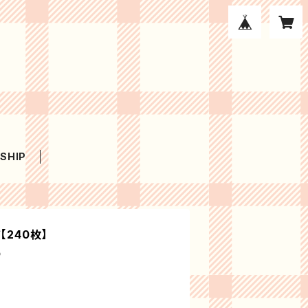
SHIP
【240枚】
p