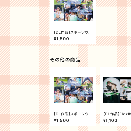
【DL作品】スポーツウエ
ア【240枚】
¥1,500
その他の商品
【DL作品】スポーツウエ
【DL作品】Flexib
ア【240枚】
【89枚＋写真集
¥1,500
¥1,100
話9ページ】